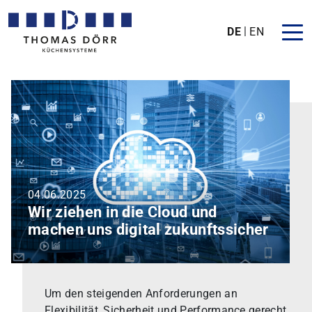
DE
EN
04.06.2025
Wir ziehen in die Cloud und
machen uns digital zukunftssicher
Um den steigenden Anforderungen an
Flexibilität, Sicherheit und Performance gerecht