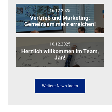
16.12.2025
Vertrieb
Weiterlesen
und
Vertrieb und Marketing:
Marketing:
Gemeinsam mehr erreichen!
Gemeinsam
mehr
erreichen!
10.12.2025
Herzlich
Weiterlesen
willkommen
Herzlich willkommen im Team,
im
Jan!
Team,
Jan!
Weitere News laden